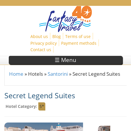
Skip to main content
About us
Blog
Terms of use
Privacy policy
Payment methods
Contact us
☰ Menu
Home
»
Hotels
»
Santorini
»
Secret Legend Suites
You are here
Secret Legend Suites
Hotel Category:
5*