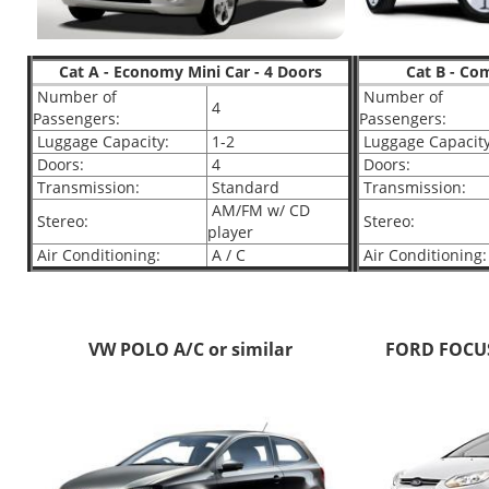
Cat A - Economy Mini Car - 4 Doors
Cat B - Co
Number of
Number of
4
Passengers:
Passengers:
Luggage Capacity:
1-2
Luggage Capacity
Doors:
4
Doors:
Transmission:
Standard
Transmission:
AM/FM w/ CD
Stereo:
Stereo:
player
Air Conditioning:
A / C
Air Conditioning:
VW POLO A/C or similar
FORD FOCUS 