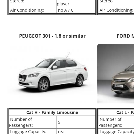
Stereo:
Stereo:
player
Air Conditioning:
no A / C
Air Conditioning:
PEUGEOT 301 - 1.8 or similar
FORD 
Cat H - Family Limousine
Cat L - 
Number of
Number of
5
Passengers:
Passengers:
Luggage Capacity:
n/a
Luggage Capacity