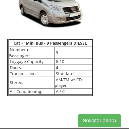
Cat F' Mini Bus - 9 Passengers DIESEL
Number of
9
Passengers:
Luggage Capacity:
6-10
Doors:
4
Transmission:
Standard
AM/FM w/ CD
Stereo:
player
Air Conditioning:
A / C