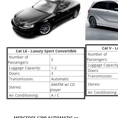
Cat V - 
Cat L6 - Luxury Sport Convertible
Number of
Number of
Passengers:
5
Passengers:
Luggage Capacity
Luggage Capacity:
1-2
Doors:
Doors:
3
Transmission:
Transmission:
Automatic
Stereo:
AM/FM w/ CD
Stereo:
player
Air Conditioning:
Air Conditioning:
A / C
MERCEDES C200 AUTOMATIC or