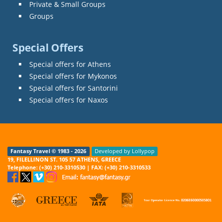
Private & Small Groups
Groups
Special Offers
Special offers for Athens
Special offers for Mykonos
Special offers for Santorini
Special offers for Naxos
Fantasy Travel © 1983 - 2026
Developed by Lollypop
19, FILELLINON ST. 105 57 ATHENS, GREECE
Telephone: (+30) 210-3310530 | FAX: (+30) 210-3310533