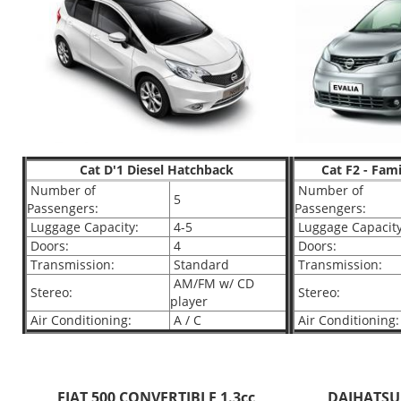
Cat D'1 Diesel Hatchback
Cat F2 - Fam
Number of
Number of
5
Passengers:
Passengers:
Luggage Capacity:
4-5
Luggage Capacity
Doors:
4
Doors:
Transmission:
Standard
Transmission:
AM/FM w/ CD
Stereo:
Stereo:
player
Air Conditioning:
A / C
Air Conditioning:
FIAT 500 CONVERTIBLE 1.3cc
DAIHATSU 