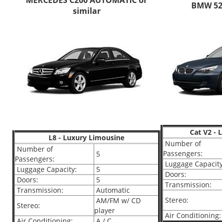
BMW 52
similar
Cat V2 -
L8 - Luxury Limousine
Number of
Number of
Passengers:
5
Passengers:
Luggage Capacity
Luggage Capacity:
5
Doors:
Doors:
5
Transmission:
Transmission:
Automatic
Stereo:
AM/FM w/ CD
Stereo:
player
Air Conditioning:
Air Conditioning:
A / C