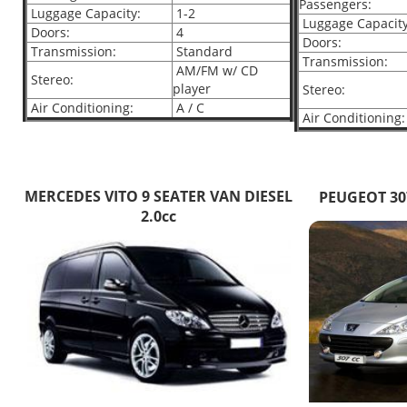
Passengers:
Luggage Capacity:
1-2
Luggage Capacity
Doors:
4
Doors:
Transmission:
Standard
Transmission:
AM/FM w/ CD
Stereo:
player
Stereo:
Air Conditioning:
A / C
Air Conditioning:
MERCEDES VITO 9 SEATER VAN DIESEL
PEUGEOT 30
2.0cc