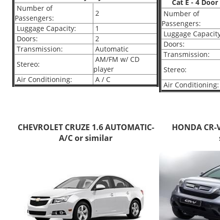
Cat E - 4 Doo
Number of
2
Number of
Passengers:
Passengers:
Luggage Capacity:
1
Luggage Capacity
Doors:
2
Doors:
Transmission:
Automatic
Transmission:
AM/FM w/ CD
Stereo:
player
Stereo:
Air Conditioning:
A / C
Air Conditioning:
CHEVROLET CRUZE 1.6 AUTOMATIC-
HONDA CR-V
A/C or similar