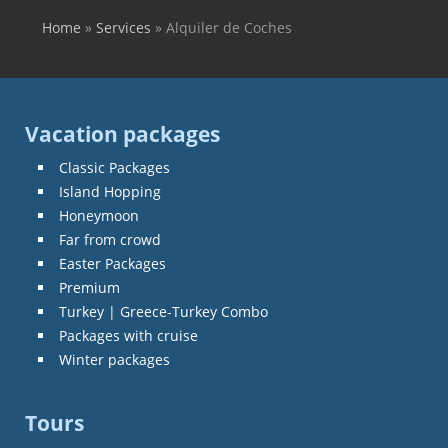
Home
»
Services
»
Alquiler de Coches
You are here
Vacation packages
Classic Packages
Island Hopping
Honeymoon
Far from crowd
Easter Packages
Premium
Turkey | Greece-Turkey Combo
Packages with cruise
Winter packages
Tours