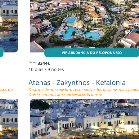
VIP ABUDÂNCIA DO PELOPONNESO
3344€
From
10 dias / 9 noites
Atenas - Zakynthos - Kefalonia
osos da
Desfrute de uma mistura cosmopolita dos destinos mais famo
Grécia, enriquecida com serviços luxuosos