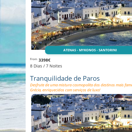
ATENAS - MYKONOS - SANTORINI
3398€
From
8 Dias / 7 Noites
Tranquilidade de Paros
Desfrute de uma mistura cosmopolita dos destinos mais fam
Grécia, enriquecidos com serviços de luxo!