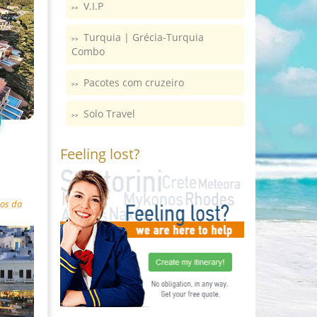
V.I.P
Turquia | Grécia-Turquia
Combo
Pacotes com cruzeiro
Solo Travel
Feeling lost?
sos da