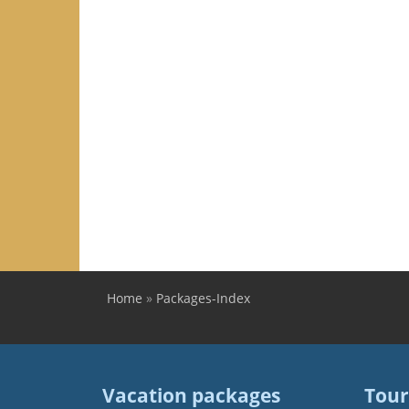
Home
»
Packages-Index
You are here
Vacation packages
Tour