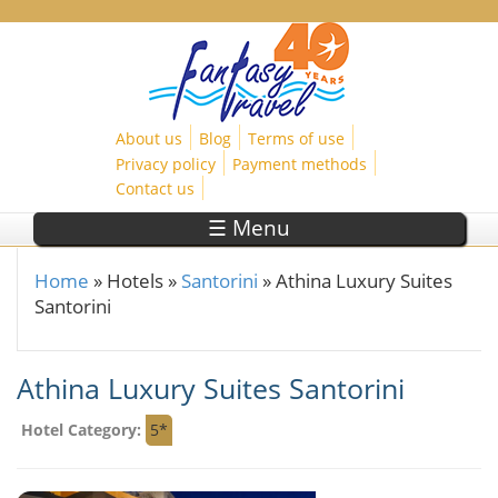
Skip to main content
About us
Blog
Terms of use
Privacy policy
Payment methods
Contact us
☰ Menu
Home
»
Hotels
»
Santorini
»
Athina Luxury Suites
You are here
Santorini
Athina Luxury Suites Santorini
Hotel Category:
5*