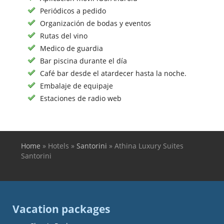
Periódicos a pedido
Organización de bodas y eventos
Rutas del vino
Medico de guardia
Bar piscina durante el día
Café bar desde el atardecer hasta la noche.
Embalaje de equipaje
Estaciones de radio web
Home
»
Hotels
»
Santorini
»
Athina Luxury Suites
You are here
Santorini
Vacation packages