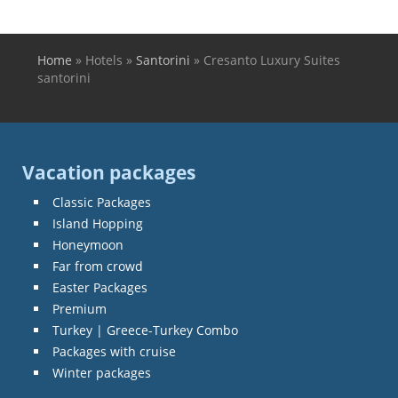
Home
»
Hotels
»
Santorini
»
Cresanto Luxury Suites
You are here
santorini
Vacation packages
Classic Packages
Island Hopping
Honeymoon
Far from crowd
Easter Packages
Premium
Turkey | Greece-Turkey Combo
Packages with cruise
Winter packages