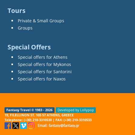
Tours
Private & Small Groups
Groups
Special Offers
Special offers for Athens
Special offers for Mykonos
Special offers for Santorini
Special offers for Naxos
Fantasy Travel © 1983 - 2026
Developed by Lollypop
19, FILELLINON ST. 105 57 ATHENS, GREECE
Telephone: (+30) 210-3310530 | FAX: (+30) 210-3310533