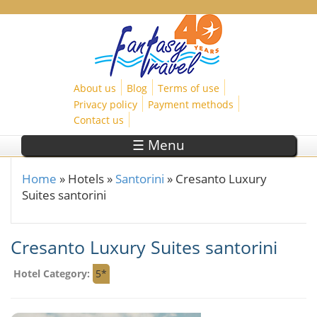
Skip to main content
About us
Blog
Terms of use
Privacy policy
Payment methods
Contact us
☰ Menu
Home
»
Hotels
»
Santorini
»
Cresanto Luxury
You are here
Suites santorini
Cresanto Luxury Suites santorini
Hotel Category:
5*