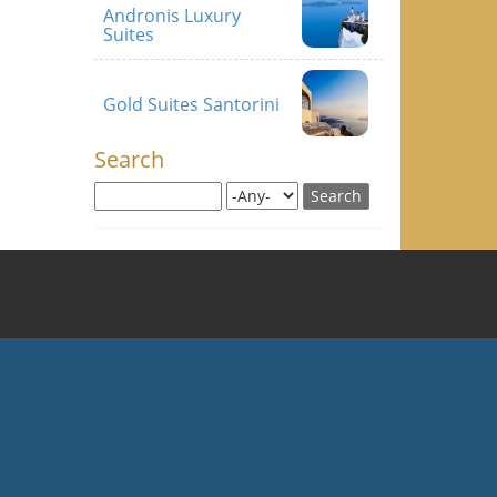
Andronis Luxury
Suites
Gold Suites Santorini
Search
Search this site
Search for