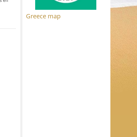
os en
Greece map