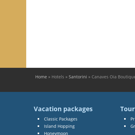
Home
»
Hotels
»
Santorini
»
Canaves Oia Boutique
You are here
Vacation packages
Tour
Classic Packages
Pr
Island Hopping
G
Honeymoon