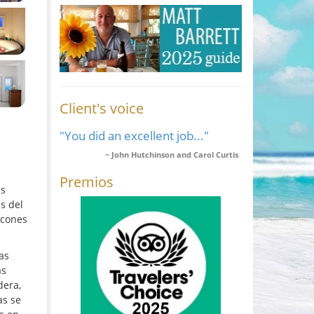
Client's voice
"You did an excellent job..."
John Hutchinson and Carol Curtis
Premios
es
s del
lcones
as
as
dera,
as se