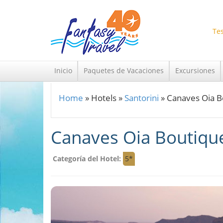
Skip to main content
Tes
Inicio
Paquetes de Vacaciones
Excursiones
Home
»
Hotels
»
Santorini
»
Canaves Oia B
You are here
Canaves Oia Boutiqu
Categoría del Hotel:
5*