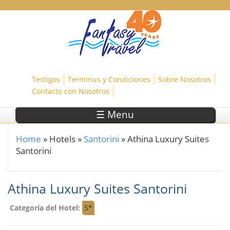
Skip to main content
Testigos
Terminus y Condiciones
Sobre Nosotros
Contacto con Nosotros
☰ Menu
Home
»
Hotels
»
Santorini
»
Athina Luxury Suites
You are here
Santorini
Athina Luxury Suites Santorini
Categoría del Hotel:
5*