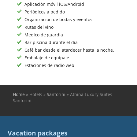
Aplicación móvil iOS/Android
Periódicos a pedido
Organización de bodas y eventos
Rutas del vino
Medico de guardia
Bar piscina durante el día
Café bar desde el atardecer hasta la noche.
Embalaje de equipaje
Estaciones de radio web
Home
»
Hotels
»
Santorini
»
Athina Luxury Suites
You are here
Santorini
Vacation packages