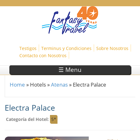
Skip to main content
Testigos
Terminus y Condiciones
Sobre Nosotros
Contacto con Nosotros
☰ Menu
Home
»
Hotels
»
Atenas
»
Electra Palace
You are here
Electra Palace
Categoría del Hotel:
5*