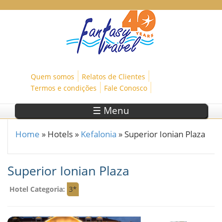
Skip to main content
Quem somos
Relatos de Clientes
Termos e condições
Fale Conosco
☰ Menu
Home
»
Hotels
»
Kefalonia
»
Superior Ionian Plaza
You are here
Superior Ionian Plaza
Hotel Categoria:
3*