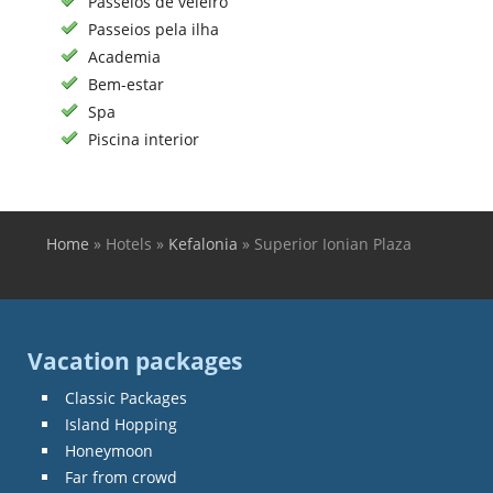
Passeios de veleiro
Passeios pela ilha
Academia
Bem-estar
Spa
Piscina interior
Home
»
Hotels
»
Kefalonia
»
Superior Ionian Plaza
You are here
Vacation packages
Classic Packages
Island Hopping
Honeymoon
Far from crowd