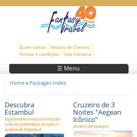
Skip to main content
Quem somos
Relatos de Clientes
Termos e condições
Fale Conosco
☰ Menu
Home
»
Packages-Index
You are here
Descubra
Cruzeiro de 3
Estambul
Noites "Aegean
Icônico"
Experimente a mistura única da
cultura e patrimônio europeu e
De Abril até Outubro
asiático de Estambul!