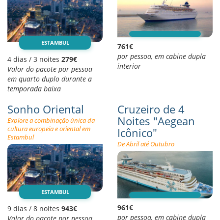
ESTAMBUL
761€
por pessoa, em cabine dupla
4 dias / 3 noites
279€
interior
Valor do pacote por pessoa
em quarto duplo durante a
temporada baixa
Sonho Oriental
Cruzeiro de 4
Noites "Aegean
Explore a combinação única da
cultura europeia e oriental em
Icônico"
Estambul
De Abril até Outubro
ESTAMBUL
961€
9 dias / 8 noites
943€
por pessoa, em cabine dupla
Valor do pacote por pessoa