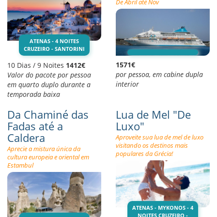
De Abril até Nov
ATENAS - 4 NOITES
CRUZEIRO - SANTORINI
1571€
10 Dias / 9 Noites
1412€
por pessoa, em cabine dupla
Valor do pacote por pessoa
interior
em quarto duplo durante a
temporada baixa
Da Chaminé das
Lua de Mel "De
Fadas até a
Luxo"
Caldera
Aproveite sua lua de mel de luxo
visitando os destinos mais
Aprecie a mistura única da
populares da Grécia!
cultura europeia e oriental em
Estambul
ATENAS - MYKONOS - 4
NOITES CRUZEIRO -